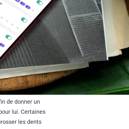
fin de donner un
our lui. Certaines
rosser les dents