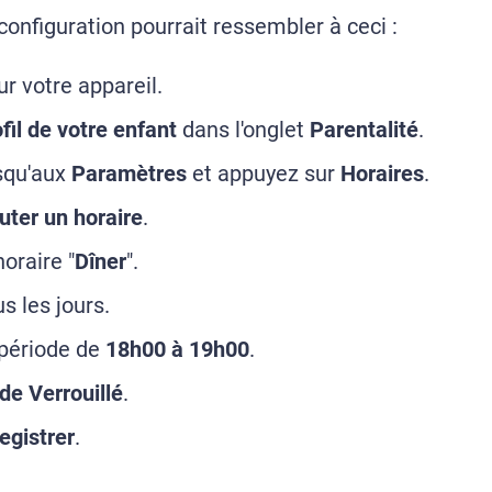
 configuration pourrait ressembler à ceci :
r votre appareil.
fil de votre enfant
dans l'onglet
Parentalité
.
usqu'aux
Paramètres
et appuyez sur
Horaires
.
uter un horaire
.
oraire "
Dîner
".
s les jours.
 période de
18h00 à 19h00
.
e Verrouillé
.
egistrer
.