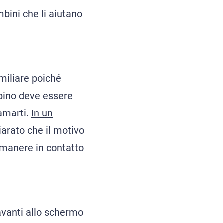
bini che li aiutano
miliare poiché
bino deve essere
amarti.
In un
hiarato che il motivo
rimanere in contatto
avanti allo schermo