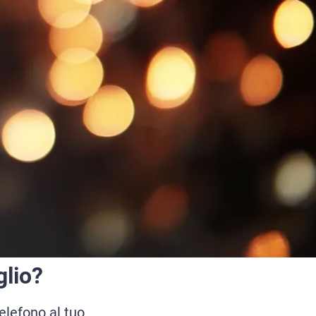
glio?
elefono al tuo