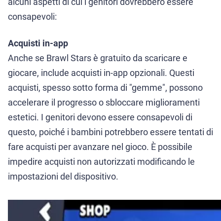
alcuni aspetti di cui i genitori dovrebbero essere
consapevoli:
Acquisti in-app
Anche se Brawl Stars è gratuito da scaricare e
giocare, include acquisti in-app opzionali. Questi
acquisti, spesso sotto forma di "gemme", possono
accelerare il progresso o sbloccare miglioramenti
estetici. I genitori devono essere consapevoli di
questo, poiché i bambini potrebbero essere tentati di
fare acquisti per avanzare nel gioco. È possibile
impedire acquisti non autorizzati modificando le
impostazioni del dispositivo.