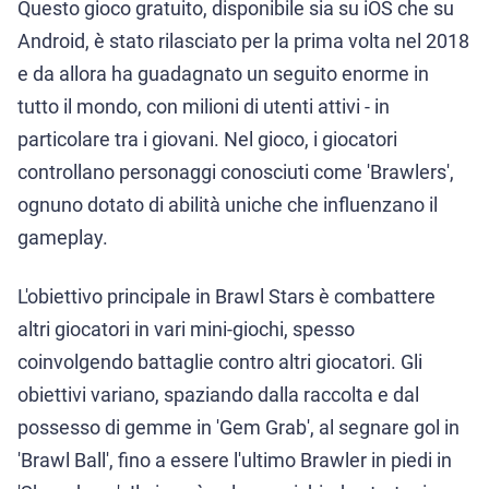
Questo gioco gratuito, disponibile sia su iOS che su
Android, è stato rilasciato per la prima volta nel 2018
e da allora ha guadagnato un seguito enorme in
tutto il mondo, con milioni di utenti attivi - in
particolare tra i giovani. Nel gioco, i giocatori
controllano personaggi conosciuti come 'Brawlers',
ognuno dotato di abilità uniche che influenzano il
gameplay.
L'obiettivo principale in Brawl Stars è combattere
altri giocatori in vari mini-giochi, spesso
coinvolgendo battaglie contro altri giocatori. Gli
obiettivi variano, spaziando dalla raccolta e dal
possesso di gemme in 'Gem Grab', al segnare gol in
'Brawl Ball', fino a essere l'ultimo Brawler in piedi in