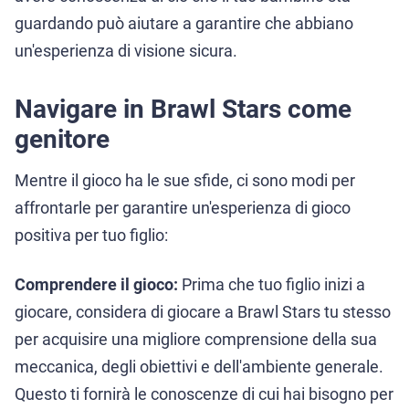
guardando può aiutare a garantire che abbiano
un'esperienza di visione sicura.
Navigare in Brawl Stars come
genitore
Mentre il gioco ha le sue sfide, ci sono modi per
affrontarle per garantire un'esperienza di gioco
positiva per tuo figlio:
Comprendere il gioco:
Prima che tuo figlio inizi a
giocare, considera di giocare a Brawl Stars tu stesso
per acquisire una migliore comprensione della sua
meccanica, degli obiettivi e dell'ambiente generale.
Questo ti fornirà le conoscenze di cui hai bisogno per