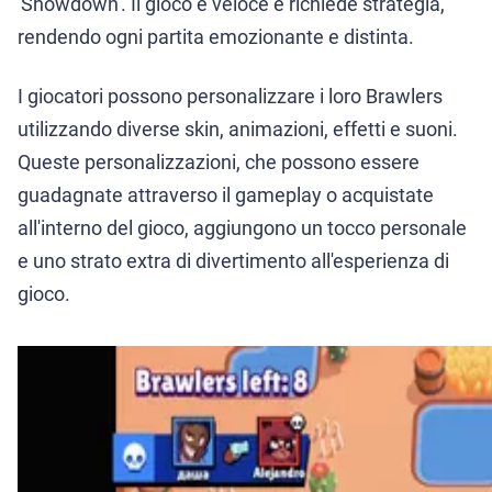
'Showdown'. Il gioco è veloce e richiede strategia,
rendendo ogni partita emozionante e distinta.
I giocatori possono personalizzare i loro Brawlers
utilizzando diverse skin, animazioni, effetti e suoni.
Queste personalizzazioni, che possono essere
guadagnate attraverso il gameplay o acquistate
all'interno del gioco, aggiungono un tocco personale
e uno strato extra di divertimento all'esperienza di
gioco.