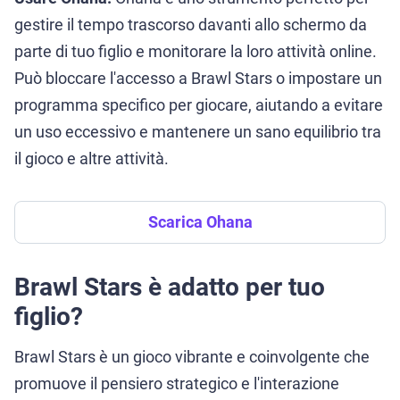
gestire il tempo trascorso davanti allo schermo da
parte di tuo figlio e monitorare la loro attività online.
Può bloccare l'accesso a Brawl Stars o impostare un
programma specifico per giocare, aiutando a evitare
un uso eccessivo e mantenere un sano equilibrio tra
il gioco e altre attività.
Scarica Ohana
Brawl Stars è adatto per tuo
figlio?
Brawl Stars è un gioco vibrante e coinvolgente che
promuove il pensiero strategico e l'interazione