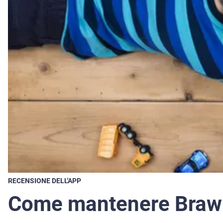
RECENSIONE DELL'APP
Come mantenere Brawl 