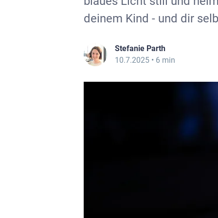
blaues Licht still und he
deinem Kind - und dir sel
Stefanie Parth
10.7.2025
• 6 min