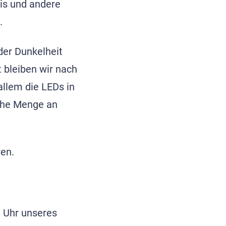
is und andere
.
der Dunkelheit
 bleiben wir nach
allem die LEDs in
iche Menge an
ren.
e Uhr unseres