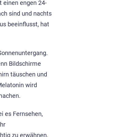
t einen engen 24-
ach sind und nachts
s beeinflusst, hat
 Sonnenuntergang.
enn Bildschirme
hirn täuschen und
Melatonin wird
 machen.
ei es Fernsehen,
hr
htig zu erwähnen,