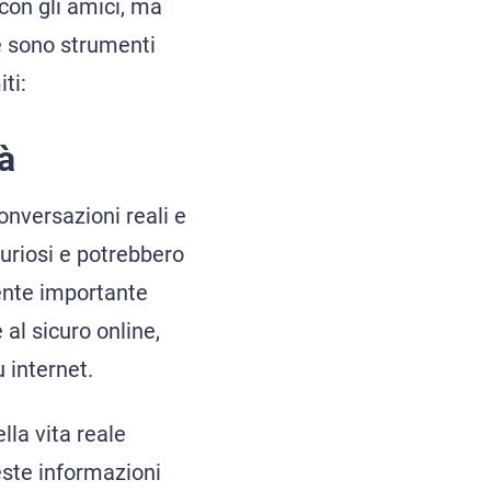
 con gli amici, ma
le sono strumenti
ti:
tà
onversazioni reali e
curiosi e potrebbero
mente importante
 al sicuro online,
 internet.
lla vita reale
ueste informazioni