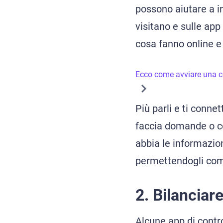
possono aiutare a i
visitano e sulle app
cosa fanno online e 
Ecco come avviare una co
Più parli e ti connet
faccia domande o co
abbia le informazioni
permettendogli com
2. Bilanciar
Alcune app di contr