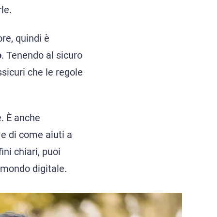
le.
re, quindi è
o
. Tenendo al sicuro
ssicuri che le regole
e. È anche
e di come aiuti a
ni chiari, puoi
l mondo digitale.