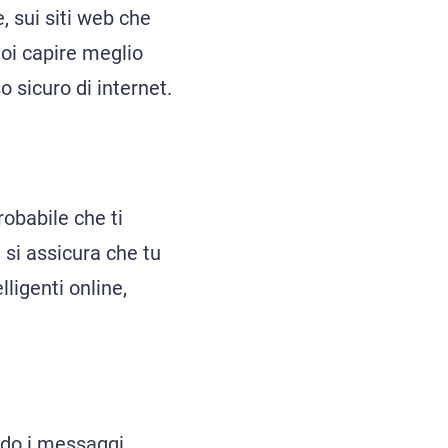
, sui siti web che
uoi capire meglio
o sicuro di internet.
probabile che ti
si assicura che tu
lligenti online,
ndo i messaggi