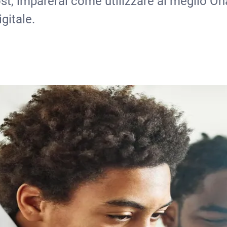
t, imparerai come utilizzare al meglio Oha
gitale.